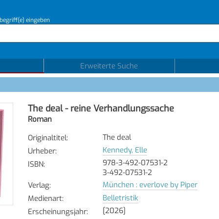
begriff(e) eingeben
Erweiterte Suche
The deal - reine Verhandlungssache
Roman
The deal
Originaltitel
:
Kennedy, Elle
Urheber
:
978-3-492-07531-2
ISBN
:
3-492-07531-2
München : everlove by Piper
Verlag
:
Belletristik
Medienart
:
[2026]
Erscheinungsjahr
: