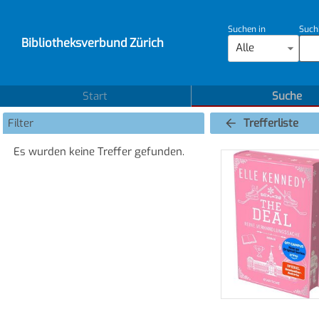
Suchen in
Such
Bibliotheksverbund Zürich
Alle
Start
Suche
Filter
Trefferliste
Es wurden keine Treffer gefunden.