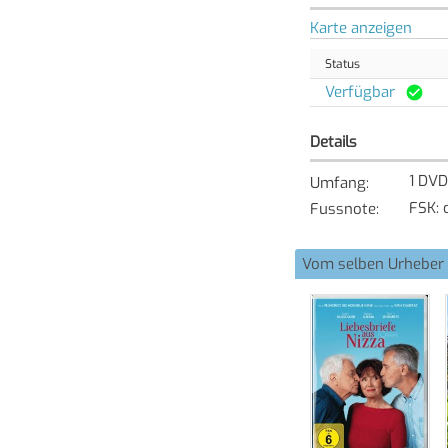
Karte anzeigen
Status
Verfügbar
Details
1 DVD
Umfang
:
FSK: 
Fussnote
:
Vom selben Urheber