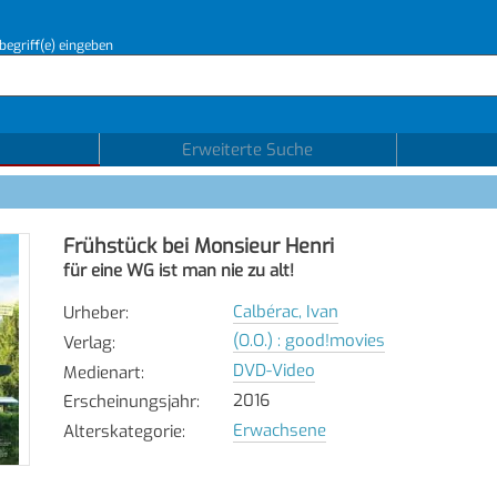
begriff(e) eingeben
Erweiterte Suche
Frühstück bei Monsieur Henri
für eine WG ist man nie zu alt!
Calbérac, Ivan
Urheber
:
(O.O.) : good!movies
Verlag
:
DVD-Video
Medienart
:
2016
Erscheinungsjahr
:
Erwachsene
Alterskategorie
: