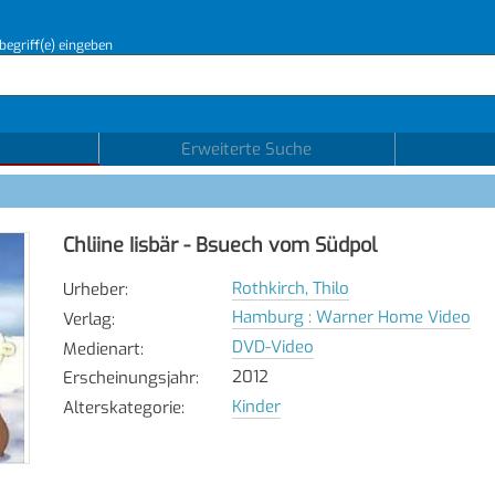
begriff(e) eingeben
Erweiterte Suche
Chliine Iisbär - Bsuech vom Südpol
Rothkirch, Thilo
Urheber
:
Hamburg : Warner Home Video
Verlag
:
DVD-Video
Medienart
:
2012
Erscheinungsjahr
:
Kinder
Alterskategorie
: