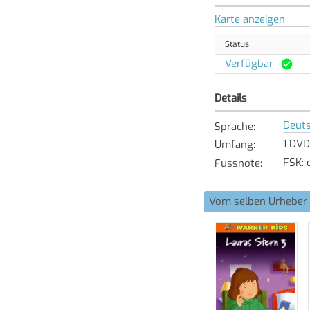
Karte anzeigen
Status
Verfügbar
Details
Deut
Sprache
:
1 DVD
Umfang
:
FSK: 
Fussnote
:
Vom selben Urheber