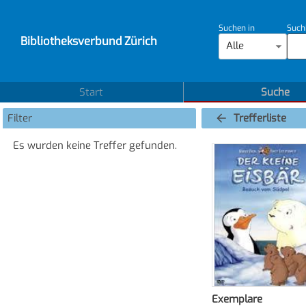
Suchen in
Such
Bibliotheksverbund Zürich
Alle
Start
Suche
Filter
Trefferliste
Es wurden keine Treffer gefunden.
Exemplare