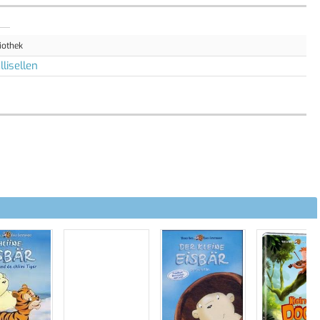
iothek
lisellen