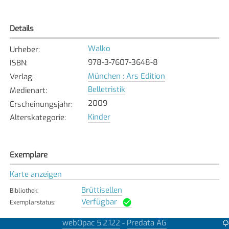
Details
Walko
Urheber
:
978-3-7607-3648-8
ISBN
:
München : Ars Edition
Verlag
:
Belletristik
Medienart
:
2009
Erscheinungsjahr
:
Kinder
Alterskategorie
:
Exemplare
Karte anzeigen
Brüttisellen
Bibliothek
:
Verfügbar
Exemplarstatus
:
Obfelden
webOpac 5.2.122
Predata AG
-
Bibliothek
: