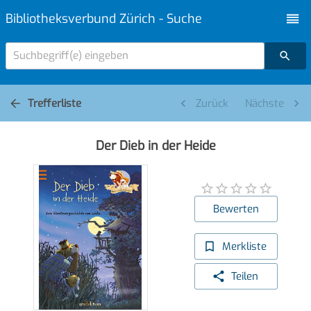
Bibliotheksverbund Zürich - Suche
Suchbegriff(e) eingeben
Trefferliste
Zurück
Nächste
Der Dieb in der Heide
Bewerten
Merkliste
Teilen