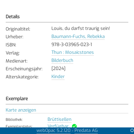
Details
Louis, du darfst traurig sein!
Originaltitel
:
Baumann-Fuchs, Rebekka
Urheber
:
978-3-03965-023-1
ISBN
:
Thun : Mosaicstones
Verlag
:
Bilderbuch
Medienart
:
[2024]
Erscheinungsjahr
:
Kinder
Alterskategorie
:
Exemplare
Karte anzeigen
Brüttisellen
Bibliothek
:
Verfügbar
Exemplarstatus
:
webOpac 5.2.120
Predata AG
-