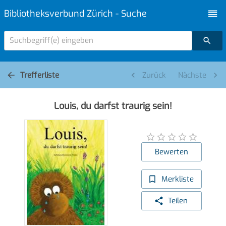
Bibliotheksverbund Zürich - Suche
Suchbegriff(e) eingeben
Trefferliste
Zurück
Nächste
Louis, du darfst traurig sein!
Bewerten
Merkliste
Teilen