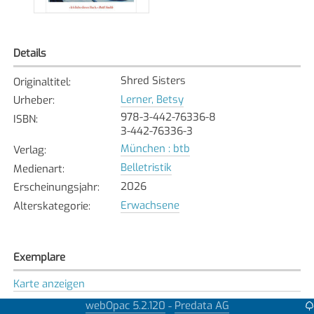
Details
Shred Sisters
Originaltitel
:
Lerner, Betsy
Urheber
:
978-3-442-76336-8
ISBN
:
3-442-76336-3
München : btb
Verlag
:
Belletristik
Medienart
:
2026
Erscheinungsjahr
:
Erwachsene
Alterskategorie
:
Exemplare
Karte anzeigen
Brüttisellen
webOpac 5.2.120
Predata AG
-
Bibliothek
: