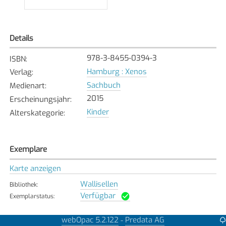
Details
978-3-8455-0394-3
ISBN
:
Hamburg : Xenos
Verlag
:
Sachbuch
Medienart
:
2015
Erscheinungsjahr
:
Kinder
Alterskategorie
:
Exemplare
Karte anzeigen
Wallisellen
Bibliothek
:
Verfügbar
Exemplarstatus
:
webOpac 5.2.122
Predata AG
-