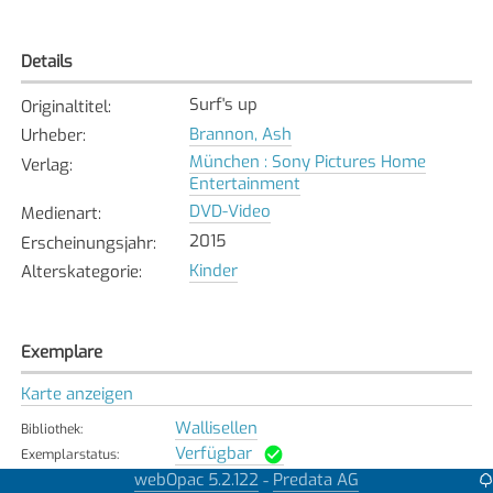
Details
Surf's up
Originaltitel
:
Brannon, Ash
Urheber
:
München : Sony Pictures Home
Verlag
:
Entertainment
DVD-Video
Medienart
:
2015
Erscheinungsjahr
:
Kinder
Alterskategorie
:
Exemplare
Karte anzeigen
Wallisellen
Bibliothek
:
Verfügbar
Exemplarstatus
:
webOpac 5.2.122
Predata AG
-