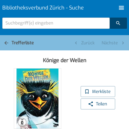
Bibliotheksverbund Zürich - Suche
Suchbegriff(e) eingeben
Trefferliste
Zurück
Nächste
Könige der Wellen
Merkliste
Teilen