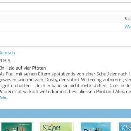
Bibl
Wal
Deutsch
203 S.
Ein Held auf vier Pfoten
Als Paul mit seinen Eltern spätabends von einer Schulfeier nach 
gewesen sein müssen. Dusty, der sofort Witterung aufnimmt, verfo
ergriffen hatten – doch er kann sie nicht mehr stellen. Da es in d
Polizei nicht wirklich weiterkommt, beschliessen Paul und Alex, der
und plötzlich ist auch noch Dusty verschwunden! Haben die Verbr
ehr...
retten, koste es, was es wolle ...