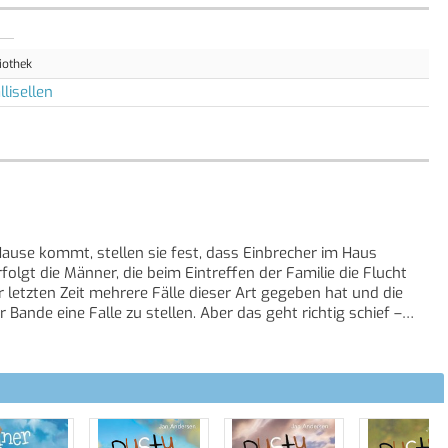
iothek
lisellen
Hause kommt, stellen sie fest, dass Einbrecher im Haus
lgt die Männer, die beim Eintreffen der Familie die Flucht
er letzten Zeit mehrere Fälle dieser Art gegeben hat und die
 Bande eine Falle zu stellen. Aber das geht richtig schief –
echer ihn gekidnappt? Paul weiss nur eins: Er muss Dusty