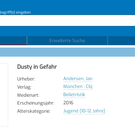
begriff(e) eingeben
Erweiterte Suche
Dusty in Gefahr
Andersen, Jan
Urheber
:
München : Cbj
Verlag
:
Belletristik
Medienart
:
2016
Erscheinungsjahr
:
Jugend (10-12 Jahre)
Alterskategorie
: