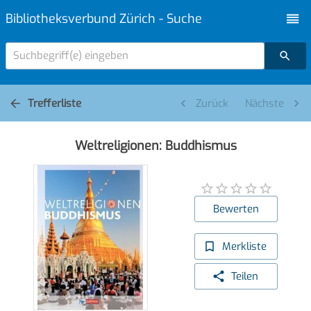
Bibliotheksverbund Zürich - Suche
Suchbegriff(e) eingeben
Trefferliste
Zurück
Nächste
Weltreligionen: Buddhismus
Bewerten
Merkliste
Teilen