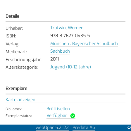
Details
Trutwin, Werner
Urheber
:
978-3-7627-0435-5
ISBN
:
München : Bayerischer Schulbuch
Verlag
:
Sachbuch
Medienart
:
2011
Erscheinungsjahr
:
Jugend (10-12 Jahre)
Alterskategorie
:
Exemplare
Karte anzeigen
Brüttisellen
Bibliothek
:
Verfügbar
Exemplarstatus
:
webOpac 5.2.122
Predata AG
-