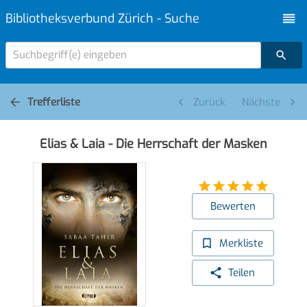
Bibliotheksverbund Zürich - Suche
Suchbegriff(e) eingeben
Trefferliste
Zurück
Nächste
Elias & Laia - Die Herrschaft der Masken
Bewerten
Merkliste
Teilen