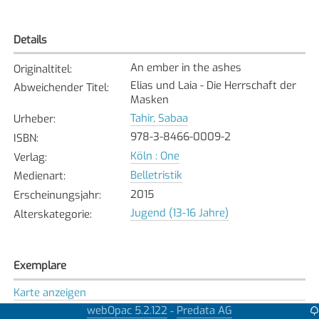
Details
An ember in the ashes
Originaltitel
:
Elias und Laia - Die Herrschaft der
Abweichender Titel
:
Masken
Tahir, Sabaa
Urheber
:
978-3-8466-0009-2
ISBN
:
Köln : One
Verlag
:
Belletristik
Medienart
:
2015
Erscheinungsjahr
:
Jugend (13-16 Jahre)
Alterskategorie
:
Exemplare
Karte anzeigen
webOpac 5.2.122
Predata AG
-
Bäretswil
Bibliothek
: