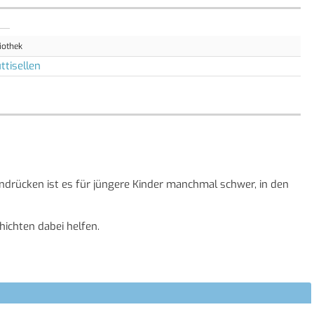
iothek
ttisellen
drücken ist es für jüngere Kinder manchmal schwer, in den
chichten dabei helfen.
tgeschichten versammelt Feen, Gnomen, magische Kreaturen
Vorlesen vorm Zubettgehen eignen.
e und wenn die Kleinen dann ins Märchenland abgedriftet