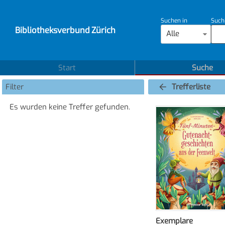
Suchen in
Such
Bibliotheksverbund Zürich
Alle
Start
Suche
Filter
Trefferliste
Es wurden keine Treffer gefunden.
Exemplare