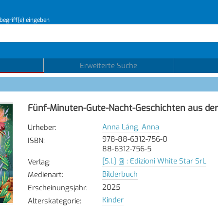
begriff(e) eingeben
Erweiterte Suche
Fünf-Minuten-Gute-Nacht-Geschichten aus der
Anna Láng, Anna
Urheber
:
978-88-6312-756-0
ISBN
:
88-6312-756-5
[S.l.] @ : Edizioni White Star SrL
Verlag
:
Bilderbuch
Medienart
:
2025
Erscheinungsjahr
:
Kinder
Alterskategorie
: