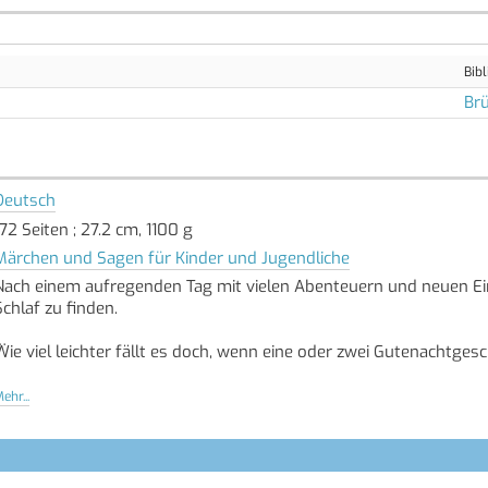
Bibl
Brü
Deutsch
172 Seiten ; 27.2 cm, 1100 g
Märchen und Sagen für Kinder und Jugendliche
Nach einem aufregenden Tag mit vielen Abenteuern und neuen Ein
Schlaf zu finden.
Wie viel leichter fällt es doch, wenn eine oder zwei Gutenachtges
Dieses liebevolle Bilderbuch aus der Reihe 5-Minuten-Gutenach
ehr...
und fantastische Welten, die sich dank ihrer Kürze perfekt zum 
Diese Geschichten regen die Fantasie an, sorgen für süsse Träum
sind, für einen gesunden Nachtschlaf.