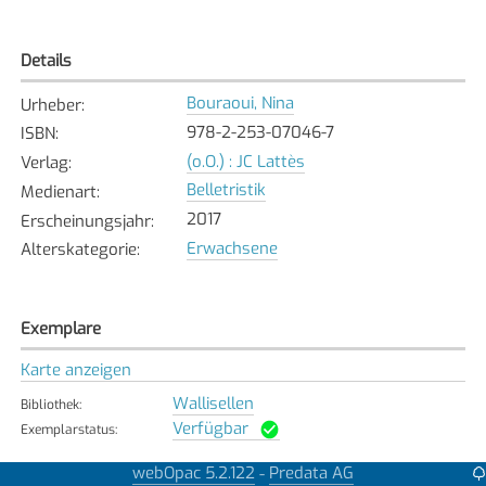
Details
Bouraoui, Nina
Urheber
:
978-2-253-07046-7
ISBN
:
(o.O.) : JC Lattès
Verlag
:
Belletristik
Medienart
:
2017
Erscheinungsjahr
:
Erwachsene
Alterskategorie
:
Exemplare
Karte anzeigen
Wallisellen
Bibliothek
:
Verfügbar
Exemplarstatus
:
webOpac 5.2.122
Predata AG
-