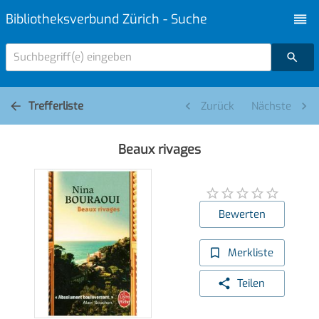
Bibliotheksverbund Zürich - Suche
Suchbegriff(e) eingeben
Trefferliste
Zurück
Nächste
Beaux rivages
Bewerten
Merkliste
Teilen