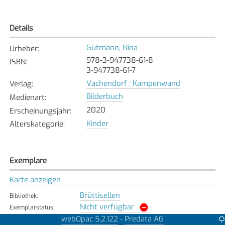
Details
Gutmann, Nina
Urheber
:
978-3-947738-61-8
ISBN
:
3-947738-61-7
Vachendorf : Kampenwand
Verlag
:
Bilderbuch
Medienart
:
2020
Erscheinungsjahr
:
Kinder
Alterskategorie
:
Exemplare
Karte anzeigen
Brüttisellen
Bibliothek
:
Nicht verfügbar
Exemplarstatus
:
webOpac 5.2.122
Predata AG
-