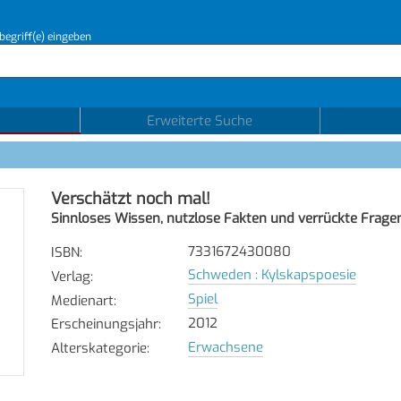
begriff(e) eingeben
Erweiterte Suche
Verschätzt noch mal!
Sinnloses Wissen, nutzlose Fakten und verrückte Frage
7331672430080
ISBN
:
Schweden : Kylskapspoesie
Verlag
:
Spiel
Medienart
:
2012
Erscheinungsjahr
:
Erwachsene
Alterskategorie
: