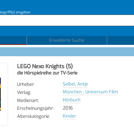
begriff(e) eingeben
Erweiterte Suche
LEGO Nexo Knights (5)
die Hörspielreihe zur TV-Serie
Seibel, Antje
Urheber
:
München : Universum Film
Verlag
:
Hörbuch
Medienart
:
2016
Erscheinungsjahr
:
Kinder
Alterskategorie
: