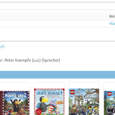
Bibl
Wal
sch
pr.: Peter Kaempfe (u.a.) (Sprecher)