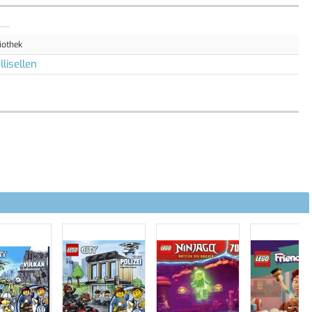
iothek
lisellen