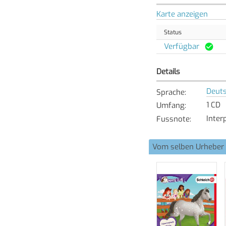
Karte anzeigen
Status
Verfügbar
Details
Deut
Sprache
:
1 CD
Umfang
:
Inter
Fussnote
:
Vom selben Urheber