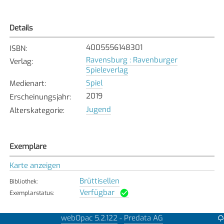
Details
4005556148301
ISBN
:
Ravensburg : Ravenburger
Verlag
:
Spieleverlag
Spiel
Medienart
:
2019
Erscheinungsjahr
:
Jugend
Alterskategorie
:
Exemplare
Karte anzeigen
Brüttisellen
Bibliothek
:
Verfügbar
Exemplarstatus
:
webOpac 5.2.122
Predata AG
-