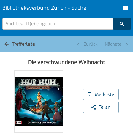
Bibliotheksverbund Zürich - Suche
Suchbegriff(e) eingeben
Trefferliste
Zurück
Nächste
Die verschwundene Weihnacht
Merkliste
Teilen