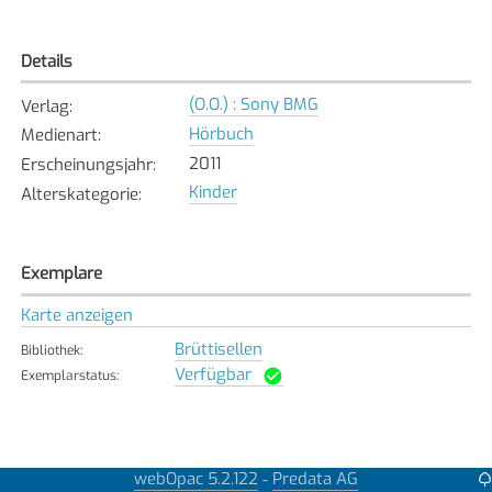
Details
(O.O.) : Sony BMG
Verlag
:
Hörbuch
Medienart
:
2011
Erscheinungsjahr
:
Kinder
Alterskategorie
:
Exemplare
Karte anzeigen
Brüttisellen
Bibliothek
:
Verfügbar
Exemplarstatus
:
webOpac 5.2.122
Predata AG
Weitere Details
-