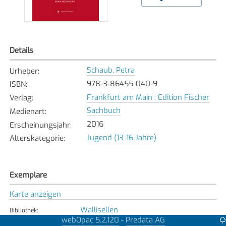
Details
Schaub, Petra
Urheber
:
978-3-86455-040-9
ISBN
:
Frankfurt am Main : Edition Fischer
Verlag
:
Sachbuch
Medienart
:
2016
Erscheinungsjahr
:
Jugend (13-16 Jahre)
Alterskategorie
:
Exemplare
Karte anzeigen
Wallisellen
Bibliothek
:
webOpac 5.2.120
Predata AG
-
Verfügbar
Exemplarstatus
: