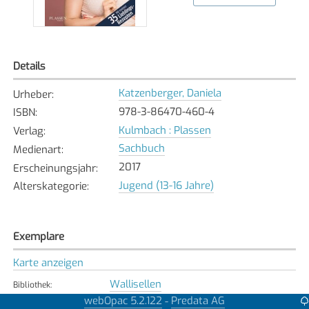
Details
Katzenberger, Daniela
Urheber
:
978-3-86470-460-4
ISBN
:
Kulmbach : Plassen
Verlag
:
Sachbuch
Medienart
:
2017
Erscheinungsjahr
:
Jugend (13-16 Jahre)
Alterskategorie
:
Exemplare
Karte anzeigen
Wallisellen
Bibliothek
:
Verfügbar
webOpac 5.2.122
Predata AG
-
Exemplarstatus
: