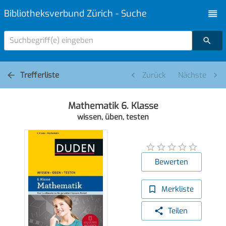
Bibliotheksverbund Zürich - Suche
Suchbegriff(e) eingeben
Trefferliste
Zurück
Nächste
Mathematik 6. Klasse
wissen, üben, testen
Bewerten
Merkliste
Teilen