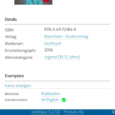
Details
978-3-411-72184-9
ISBN
:
Mannheim : Dudenverlag
Verlag
:
Sachbuch
Medienart
:
2016
Erscheinungsjahr
:
Jugend (10-12 Jahre)
Alterskategorie
:
Exemplare
Karte anzeigen
Wallisellen
Bibliothek
:
Verfügbar
Exemplarstatus
:
webOpac 5.2.122
Predata AG
-