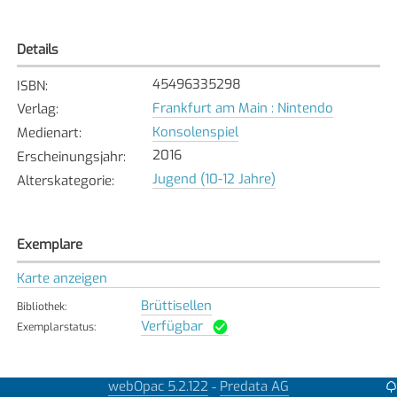
Details
45496335298
ISBN
:
Frankfurt am Main : Nintendo
Verlag
:
Konsolenspiel
Medienart
:
2016
Erscheinungsjahr
:
Jugend (10-12 Jahre)
Alterskategorie
:
Exemplare
Karte anzeigen
Brüttisellen
Bibliothek
:
Verfügbar
Exemplarstatus
:
webOpac 5.2.122
Predata AG
-