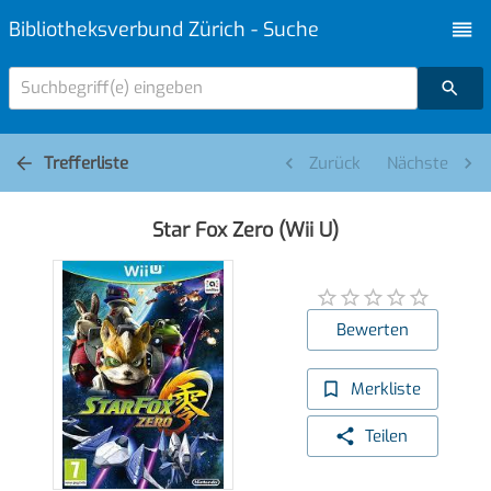
Bibliotheksverbund Zürich - Suche
Suchbegriff(e) eingeben
Trefferliste
Zurück
Nächste
Star Fox Zero (Wii U)
Bewerten
Merkliste
Teilen