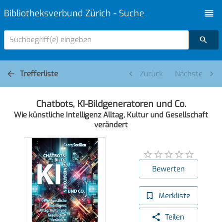
Bibliotheksverbund Zürich - Suche
Suchbegriff(e) eingeben
Trefferliste
Zurück
Nächste
Chatbots, KI-Bildgeneratoren und Co.
Wie künstliche Intelligenz Alltag, Kultur und Gesellschaft
verändert
Bewerten
Merkliste
Teilen