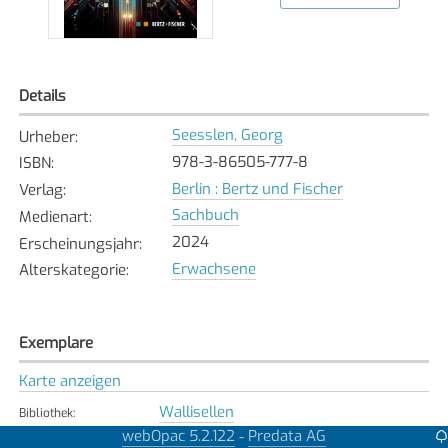
Details
Seesslen, Georg
Urheber
:
978-3-86505-777-8
ISBN
:
Berlin : Bertz und Fischer
Verlag
:
Sachbuch
Medienart
:
2024
Erscheinungsjahr
:
Erwachsene
Alterskategorie
:
Exemplare
Karte anzeigen
Wallisellen
Bibliothek
:
Verfügbar
webOpac 5.2.122
Predata AG
-
Exemplarstatus
: