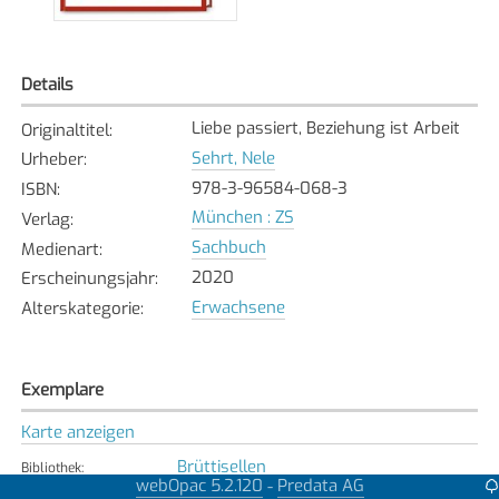
Details
Liebe passiert, Beziehung ist Arbeit
Originaltitel
:
Sehrt, Nele
Urheber
:
978-3-96584-068-3
ISBN
:
München : ZS
Verlag
:
Sachbuch
Medienart
:
2020
Erscheinungsjahr
:
Erwachsene
Alterskategorie
:
Exemplare
Karte anzeigen
Brüttisellen
Bibliothek
:
webOpac 5.2.120
Predata AG
-
Verfügbar
Exemplarstatus
: