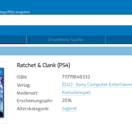
begriff(e) eingeben
Erweiterte Suche
Ratchet & Clank (PS4)
711719848332
ISBN
:
(O.O.) : Sony Computer Entertain
Verlag
:
Konsolenspiel
Medienart
:
2016
Erscheinungsjahr
:
Jugend
Alterskategorie
: