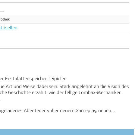
iothek
ttisellen
r Festplattenspeicher, 1 Spieler
e Art und Weise dabei sein. Stark angelehnt an die Vision des
che Geschichte erzählt, wie der fellige Lombax-Mechaniker
.
ingeladenes Abenteuer voller neuem Gameplay, neuen
ch nicht enthalten waren. Rette die Galaxis mit noch mehr
lsreiche Arsenal der Reihe noch ergänzen - und geniesse
iken mit der unvergleichlichen Leistungskraft von PS4.