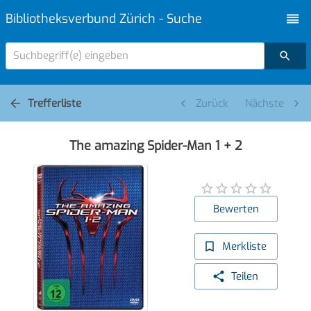
Bibliotheksverbund Zürich - Suche
Suchbegriff(e) eingeben
Trefferliste
Zurück
Nächste
The amazing Spider-Man 1 + 2
Bewerten
Merkliste
Teilen