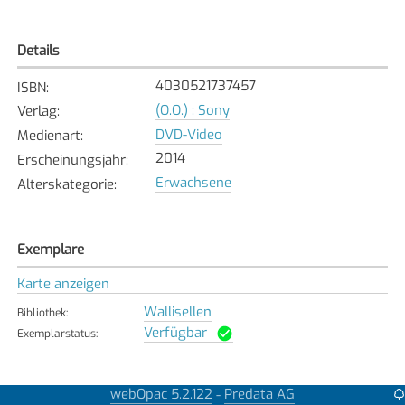
Details
4030521737457
ISBN
:
(O.O.) : Sony
Verlag
:
DVD-Video
Medienart
:
2014
Erscheinungsjahr
:
Erwachsene
Alterskategorie
:
Exemplare
Karte anzeigen
Wallisellen
Bibliothek
:
Verfügbar
Exemplarstatus
:
webOpac 5.2.122
Predata AG
-