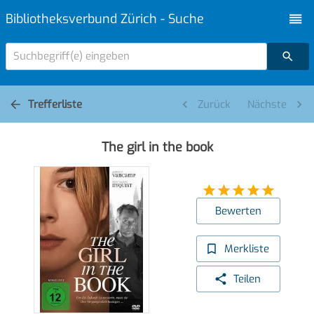
Bibliotheksverbund Zürich - Suche
Suchbegriff(e) eingeben
Trefferliste
Zurück
Nächste
The girl in the book
Bewerten
Merkliste
Teilen