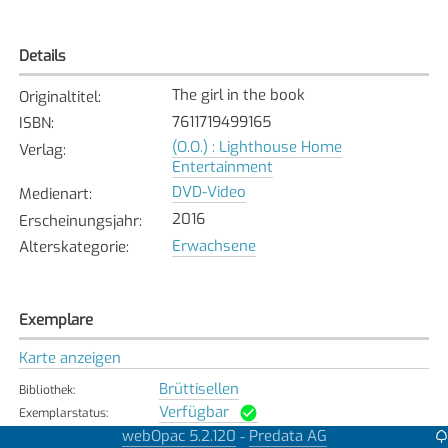
Details
The girl in the book
Originaltitel
:
7611719499165
ISBN
:
(O.O.) : Lighthouse Home
Verlag
:
Entertainment
DVD-Video
Medienart
:
2016
Erscheinungsjahr
:
Erwachsene
Alterskategorie
:
Exemplare
Karte anzeigen
Brüttisellen
Bibliothek
:
Verfügbar
Exemplarstatus
:
webOpac 5.2.120
Predata AG
-