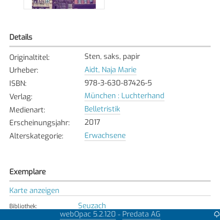
Details
Sten, saks, papir
Originaltitel
:
Aidt, Naja Marie
Urheber
:
978-3-630-87426-5
ISBN
:
München : Luchterhand
Verlag
:
Belletristik
Medienart
:
2017
Erscheinungsjahr
:
Erwachsene
Alterskategorie
:
Exemplare
Karte anzeigen
Seuzach
Bibliothek
:
webOpac 5.2.120
Predata AG
-
Verfügbar
Exemplarstatus
: