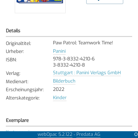
Details
Paw Patrol: Teamwork Time!
Originaltitel
:
Panini
Urheber
:
978-3-8332-4210-6
ISBN
:
3-8332-4210-8
Stuttgart : Panini Verlags GmbH
Verlag
:
Bilderbuch
Medienart
:
2022
Erscheinungsjahr
:
Kinder
Alterskategorie
:
Exemplare
Karte anzeigen
webOpac 5.2.122
Predata AG
-