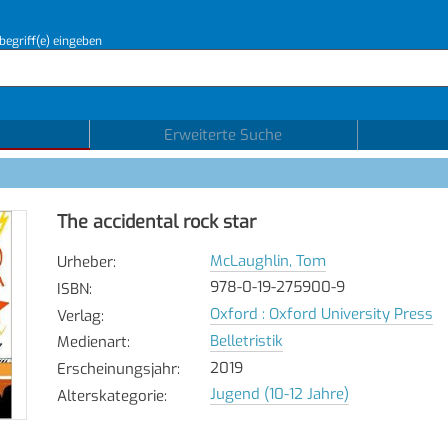
begriff(e) eingeben
Erweiterte Suche
The accidental rock star
McLaughlin, Tom
Urheber
:
978-0-19-275900-9
ISBN
:
Oxford : Oxford University Press
Verlag
:
Belletristik
Medienart
:
2019
Erscheinungsjahr
:
Jugend (10-12 Jahre)
Alterskategorie
: