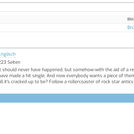
Bibl
Brü
Englisch
223 Seiten
It should never have happened, but somehow-with the aid of a rec
have made a hit single. And now everybody wants a piece of them
all it's cracked up to be? Follow a rollercoaster of rock star anti