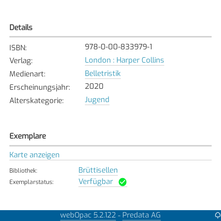
Details
978-0-00-833979-1
ISBN
:
London : Harper Collins
Verlag
:
Belletristik
Medienart
:
2020
Erscheinungsjahr
:
Jugend
Alterskategorie
:
Exemplare
Karte anzeigen
Brüttisellen
Bibliothek
:
Verfügbar
Exemplarstatus
:
webOpac 5.2.122
Predata AG
-