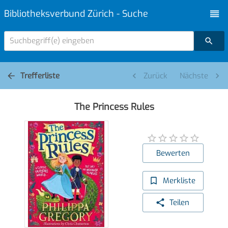
Bibliotheksverbund Zürich - Suche
Suchbegriff(e) eingeben
Trefferliste
Zurück
Nächste
The Princess Rules
Bewerten
Merkliste
Teilen