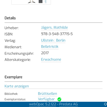
Details
Jägers, Mathilde
Urheber
:
978-3-548-37715-5
ISBN
:
Ullstein : Berlin
Verlag
:
Belletristik
Medienart
:
2017
Erscheinungsjahr
:
Erwachsene
Alterskategorie
:
Exemplare
Karte anzeigen
Brüttisellen
Bibliothek
:
Verfügbar
Exemplarstatus
:
webOpac 5.2.122
Predata AG
-