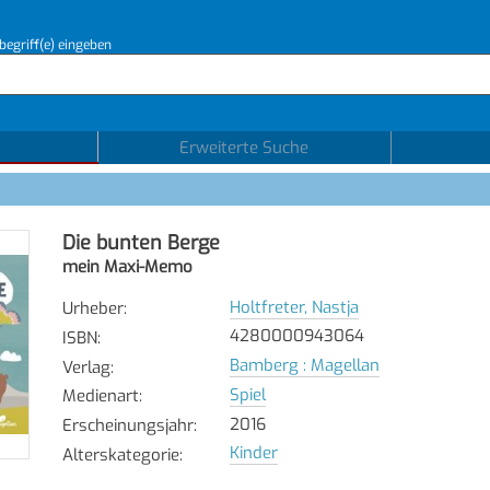
begriff(e) eingeben
Erweiterte Suche
Die bunten Berge
mein Maxi-Memo
Holtfreter, Nastja
Urheber
:
4280000943064
ISBN
:
Bamberg : Magellan
Verlag
:
Spiel
Medienart
:
2016
Erscheinungsjahr
:
Kinder
Alterskategorie
: