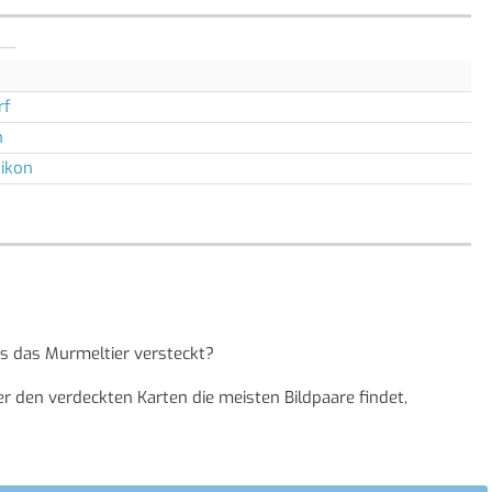
rf
n
ikon
oss das Murmeltier versteckt?
er den verdeckten Karten die meisten Bildpaare findet,