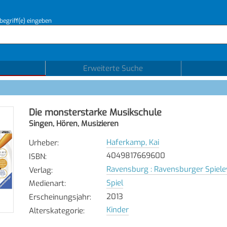
begriff(e) eingeben
Erweiterte Suche
Die monsterstarke Musikschule
Singen, Hören, Musizieren
Haferkamp, Kai
Urheber
:
4049817669600
ISBN
:
Ravensburg : Ravensburger Spiele
Verlag
:
Spiel
Medienart
:
2013
Erscheinungsjahr
:
Kinder
Alterskategorie
: