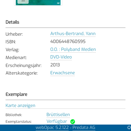
Details
Arthus-Bertrand, Yann
Urheber
:
4006448760595
ISBN
:
O.O. : Polyband Medien
Verlag
:
DVD-Video
Medienart
:
2013
Erscheinungsjahr
:
Erwachsene
Alterskategorie
:
Exemplare
Karte anzeigen
Brüttisellen
Bibliothek
:
Verfügbar
Exemplarstatus
:
webOpac 5.2.122
Predata AG
-