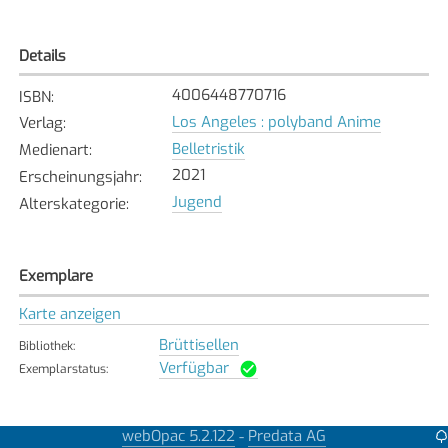
Details
4006448770716
ISBN
:
Los Angeles : polyband Anime
Verlag
:
Belletristik
Medienart
:
2021
Erscheinungsjahr
:
Jugend
Alterskategorie
:
Exemplare
Karte anzeigen
Brüttisellen
Bibliothek
:
Verfügbar
Exemplarstatus
:
webOpac 5.2.122
Predata AG
-