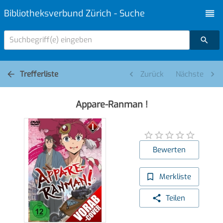
Bibliotheksverbund Zürich - Suche
Suchbegriff(e) eingeben
Trefferliste
Zurück
Nächste
Appare-Ranman !
Bewerten
Merkliste
Teilen