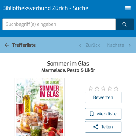
Bibliotheksverbund Zürich - Suche
Suchbegriff(e) eingeben
Trefferliste
Zurück
Nächste
Sommer im Glas
Marmelade, Pesto & Likör
Bewerten
Merkliste
Teilen