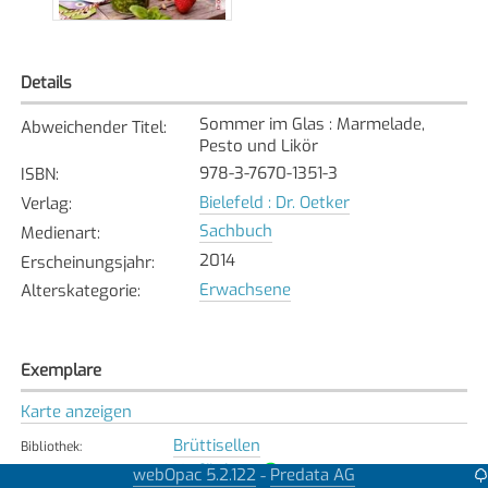
Details
Sommer im Glas : Marmelade,
Abweichender Titel
:
Pesto und Likör
978-3-7670-1351-3
ISBN
:
Bielefeld : Dr. Oetker
Verlag
:
Sachbuch
Medienart
:
2014
Erscheinungsjahr
:
Erwachsene
Alterskategorie
:
Exemplare
Karte anzeigen
Brüttisellen
Bibliothek
:
Verfügbar
Exemplarstatus
:
webOpac 5.2.122
Predata AG
-