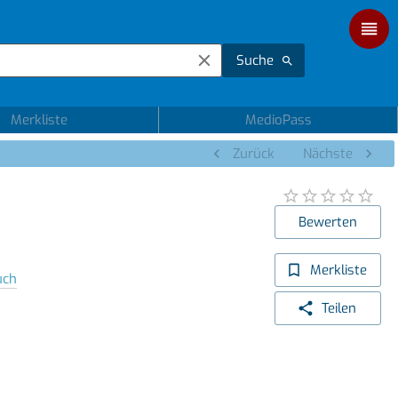
Suche
Merkliste
MedioPass
Zurück
Nächste
Bewerten
Merkliste
uch
Teilen