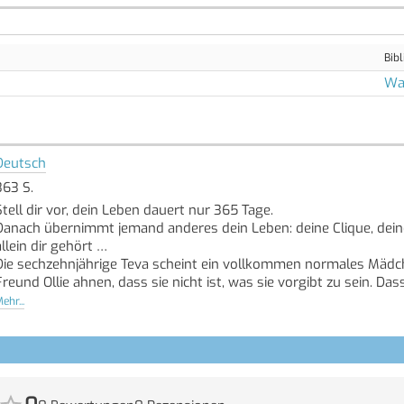
Bibl
Wal
Deutsch
363 S.
Stell dir vor, dein Leben dauert nur 365 Tage.
Danach übernimmt jemand anderes dein Leben: deine Clique, deine
allein dir gehört …
Die sechzehnjährige Teva scheint ein vollkommen normales Mädche
Freund Ollie ahnen, dass sie nicht ist, was sie vorgibt zu sein. Das
von vielen ist. Zu Hause warten ein Dutzend jüngere Versionen von
ehr...
Weggesperrt, nachdem sie 365 Tage lang so getan haben, als wür
Teva ist nicht bereit, ihre Freiheit und ihre Freunde aufzugeben,
darauf, endlich an die Reihe zu kommen. Tee beschliesst, dass es
wolle …