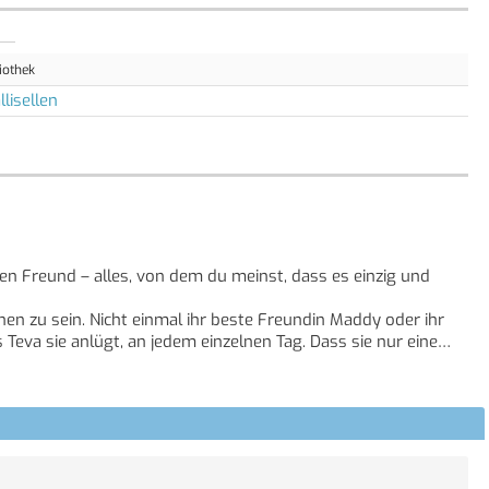
iothek
lisellen
n Freund – alles, von dem du meinst, dass es einzig und
n zu sein. Nicht einmal ihr beste Freundin Maddy oder ihr
s Teva sie anlügt, an jedem einzelnen Tag. Dass sie nur eine
 ihr, für immer und ewig acht, neun oder zehn Jahre alt.
den sie ein ganz normales Leben leben.
 doch ihre Zeit läuft langsam ab. Nummer Siebzehn wartet nur
 ein Ende haben muss. Sie wird kämpfen, koste es, was es