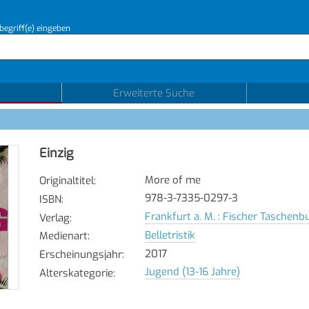
begriff(e) eingeben
Erweiterte Suche
Einzig
More of me
Originaltitel
:
978-3-7335-0297-3
ISBN
:
Frankfurt a. M. : Fischer Taschenb
Verlag
:
Belletristik
Medienart
:
2017
Erscheinungsjahr
:
Jugend (13-16 Jahre)
Alterskategorie
: