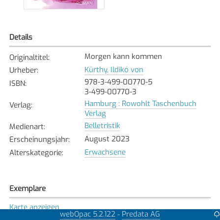
Details
Morgen kann kommen
Originaltitel
:
Kürthy, Ildikó von
Urheber
:
978-3-499-00770-5
ISBN
:
3-499-00770-3
Hamburg : Rowohlt Taschenbuch
Verlag
:
Verlag
Belletristik
Medienart
:
August 2023
Erscheinungsjahr
:
Erwachsene
Alterskategorie
:
Exemplare
Karte anzeigen
webOpac 5.2.122
Predata AG
-