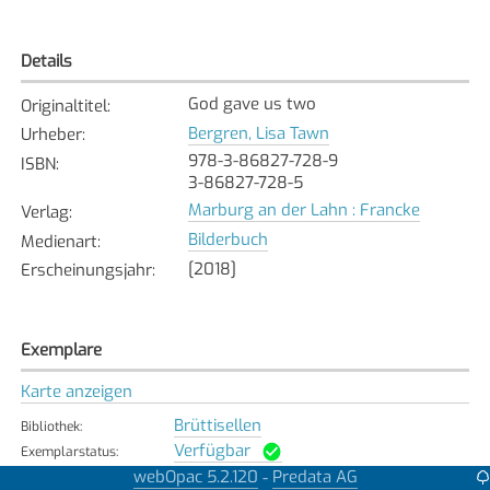
Details
God gave us two
Originaltitel
:
Bergren, Lisa Tawn
Urheber
:
978-3-86827-728-9
ISBN
:
3-86827-728-5
Marburg an der Lahn : Francke
Verlag
:
Bilderbuch
Medienart
:
[2018]
Erscheinungsjahr
:
Exemplare
Karte anzeigen
Brüttisellen
Bibliothek
:
Verfügbar
Exemplarstatus
:
webOpac 5.2.120
Predata AG
-