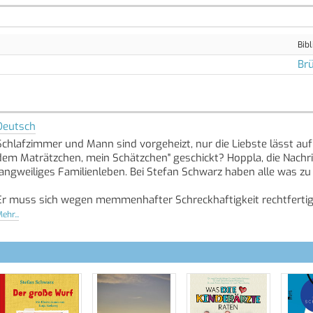
Bibl
Brü
Deutsch
Schlafzimmer und Mann sind vorgeheizt, nur die Liebste lässt auf 
dem Maträtzchen, mein Schätzchen" geschickt? Hoppla, die Nachric
langweiliges Familienleben. Bei Stefan Schwarz haben alle was zu
Er muss sich wegen memmenhafter Schreckhaftigkeit rechtfertige
Sohn nervt mit Jungsgeburtstag, und eine Tochter, die von all 
ehr...
man wohl nur unter die Haube, wenn man sie vorher verschleiert.
Quelle: Buchhaus.ch, bearbeitet mit ChatGPT
]