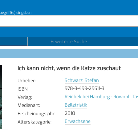
begriff(e) eingeben
Erweiterte Suche
Ich kann nicht, wenn die Katze zuschaut
Schwarz, Stefan
Urheber
:
978-3-499-25511-3
ISBN
:
Reinbek bei Hamburg : Rowohlt T
Verlag
:
Belletristik
Medienart
:
2010
Erscheinungsjahr
:
Erwachsene
Alterskategorie
: