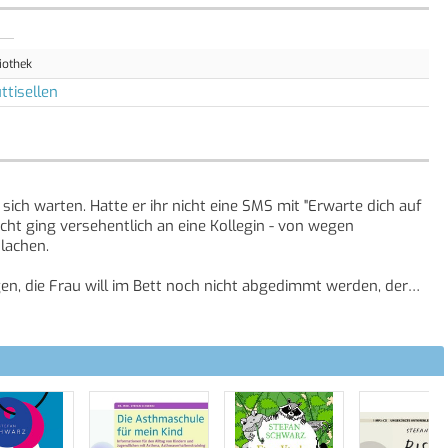
iothek
ttisellen
sich warten. Hatte er ihr nicht eine SMS mit "Erwarte dich auf
ht ging versehentlich an eine Kollegin - von wegen
 lachen.
n, die Frau will im Bett noch nicht abgedimmt werden, der
ihren Klettertouren Beulen und Schrunden davonträgt, bekommt