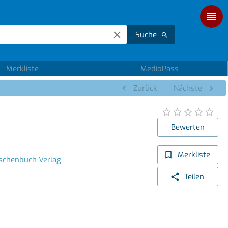
Suche
Merkliste
MedioPass
Zurück
Nächste
Bewerten
Merkliste
aschenbuch Verlag
Teilen