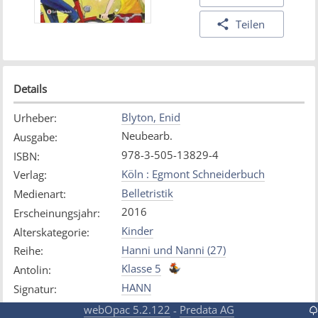
Teilen
Details
Blyton, Enid
Urheber
:
Neubearb.
Ausgabe
:
978-3-505-13829-4
ISBN
:
Köln : Egmont Schneiderbuch
Verlag
:
Belletristik
Medienart
:
2016
Erscheinungsjahr
:
Kinder
Alterskategorie
:
Hanni und Nanni (27)
Reihe
:
Klasse 5
Antolin
:
HANN
Signatur
:
webOpac 5.2.122
Predata AG
-