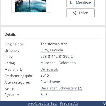
Merkliste
Teilen
Details
The storm sister
Originaltitel
:
Riley, Lucinda
Urheber
:
978-3-442-31395-2
ISBN
:
München : Goldmann
Verlag
:
Belletristik
Medienart
:
2015
Erscheinungsjahr
:
Erwachsene
Alterskategorie
:
Die sieben Schwestern (2)
Reihe
:
RILE
Signatur
:
webOpac 5.2.122
Predata AG
-