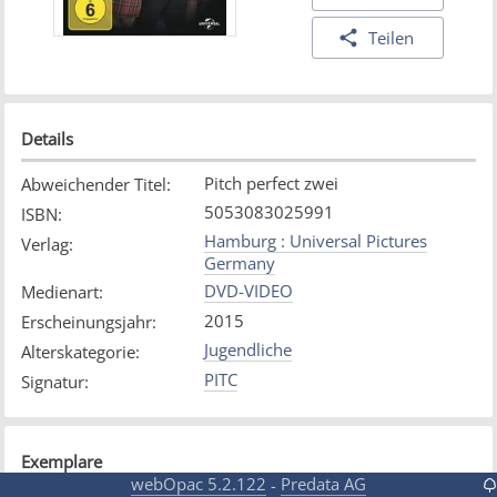
Teilen
Details
Pitch perfect zwei
Abweichender Titel
:
5053083025991
ISBN
:
Hamburg : Universal Pictures
Verlag
:
Germany
DVD-VIDEO
Medienart
:
2015
Erscheinungsjahr
:
Jugendliche
Alterskategorie
:
PITC
Signatur
:
Exemplare
webOpac 5.2.122
Predata AG
-