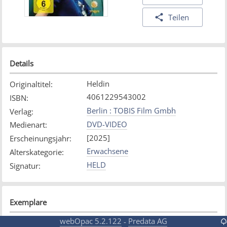
Teilen
Details
Heldin
Originaltitel
:
4061229543002
ISBN
:
Berlin : TOBIS Film Gmbh
Verlag
:
DVD-VIDEO
Medienart
:
[2025]
Erscheinungsjahr
:
Erwachsene
Alterskategorie
:
HELD
Signatur
:
Exemplare
webOpac 5.2.122
Predata AG
-
Exemplar
1