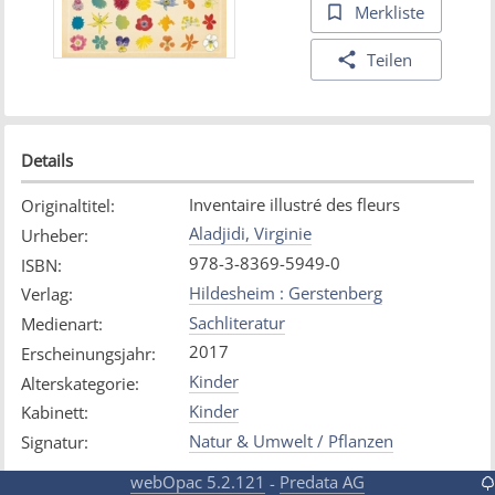
Merkliste
Teilen
Details
Inventaire illustré des fleurs
Originaltitel
:
Aladjidi, Virginie
Urheber
:
978-3-8369-5949-0
ISBN
:
Hildesheim : Gerstenberg
Verlag
:
Sachliteratur
Medienart
:
2017
Erscheinungsjahr
:
Kinder
Alterskategorie
:
Kinder
Kabinett
:
Natur & Umwelt / Pflanzen
Signatur
:
webOpac 5.2.121
Predata AG
-