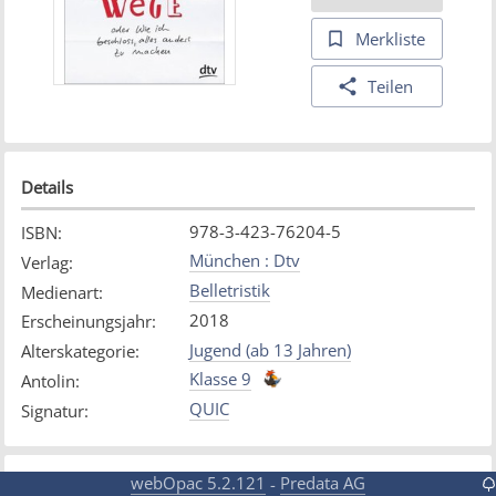
Merkliste
Teilen
Details
978-3-423-76204-5
ISBN
:
München : Dtv
Verlag
:
Belletristik
Medienart
:
2018
Erscheinungsjahr
:
Jugend (ab 13 Jahren)
Alterskategorie
:
Klasse 9
Antolin
:
QUIC
Signatur
:
webOpac 5.2.121
Predata AG
-
Exemplare