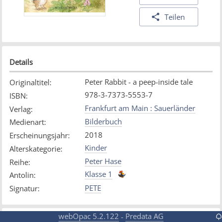
Teilen
Details
Peter Rabbit - a peep-inside tale
Originaltitel
:
978-3-7373-5553-7
ISBN
:
Frankfurt am Main : Sauerländer
Verlag
:
Bilderbuch
Medienart
:
2018
Erscheinungsjahr
:
Kinder
Alterskategorie
:
Peter Hase
Reihe
:
Klasse 1
Antolin
:
PETE
Signatur
:
webOpac 5.2.122
Predata AG
-