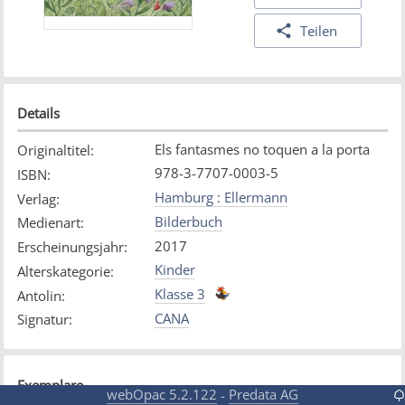
Teilen
Details
Els fantasmes no toquen a la porta
Originaltitel
:
978-3-7707-0003-5
ISBN
:
Hamburg : Ellermann
Verlag
:
Bilderbuch
Medienart
:
2017
Erscheinungsjahr
:
Kinder
Alterskategorie
:
Klasse 3
Antolin
:
CANA
Signatur
:
Exemplare
webOpac 5.2.122
Predata AG
-