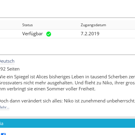
Status
Zugangsdatum
Verfügbar
7.2.2019
eutsch
92 Seiten
ie ein Spiegel ist Alices bisheriges Leben in tausend Scherben zer
rossvaters nicht mehr ausgehalten. Und flieht zu Niko, ihrer gros
hm verbringt sie einen Sommer voller Freiheit.
och dann verändert sich alles: Niko ist zunehmend unbeherrscht.
us dem Strudel zu befreien. Eindringlich und mit poetischer Kraft
ehr...
eschichte einer Emanzipation.
Quelle: Buchhaus.ch, bearbeitet mit ChatGPT
]
ia