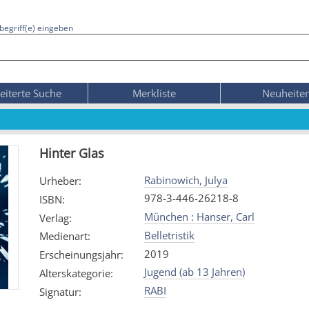
begriff(e) eingeben
eiterte Suche
Merkliste
Neuheite
Hinter Glas
Rabinowich, Julya
Urheber
:
978-3-446-26218-8
ISBN
:
München : Hanser, Carl
Verlag
:
Belletristik
Medienart
:
2019
Erscheinungsjahr
:
Jugend (ab 13 Jahren)
Alterskategorie
:
RABI
Signatur
: