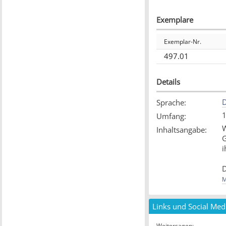
Exemplare
Exemplar-Nr.
497.01
Details
D
Sprache
:
1
Umfang
:
W
Inhaltsangabe
:
G
i
D
a
M
G
[
Links und Social Med
Weitersagen
: