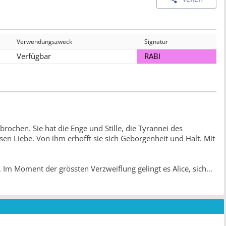
Verwendungszweck
Signatur
Verfügbar
RABI
brochen. Sie hat die Enge und Stille, die Tyrannei des
sen Liebe. Von ihm erhofft sie sich Geborgenheit und Halt. Mit
 Im Moment der grössten Verzweiflung gelingt es Alice, sich
 schildert Julya Rabinowich die Facetten der Gewalt und die